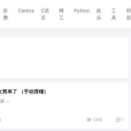
折
Centos
C语
网
Python
娱
工
腾
言
工
乐
具
太简单了 （手动滑稽）
稳如老狗 (手动dog) ...
前
1,616
1