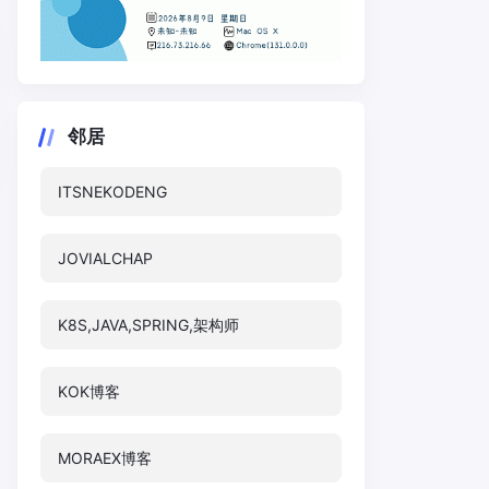
邻居
ITSNEKODENG
JOVIALCHAP
K8S,JAVA,SPRING,架构师
KOK博客
MORAEX博客