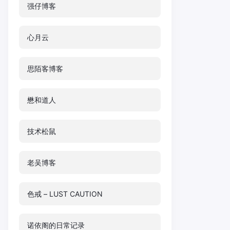
强仔博客
心月云
思陌客博客
懋和道人
技术松鼠
老吴博客
色戒 – LUST CAUTION
诺依阁的日常记录