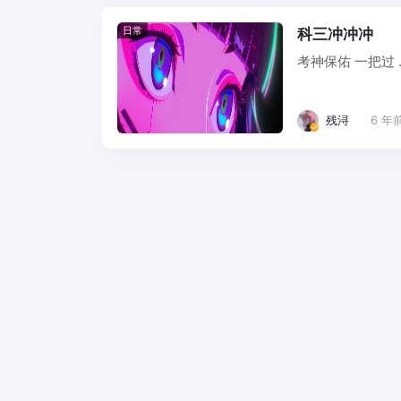
日常
科三冲冲冲
考神保佑 一把过 ..
残浔
6 年