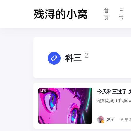
首
日
页
常
2
科三
日常
今天科三过了 
残浔
6 年