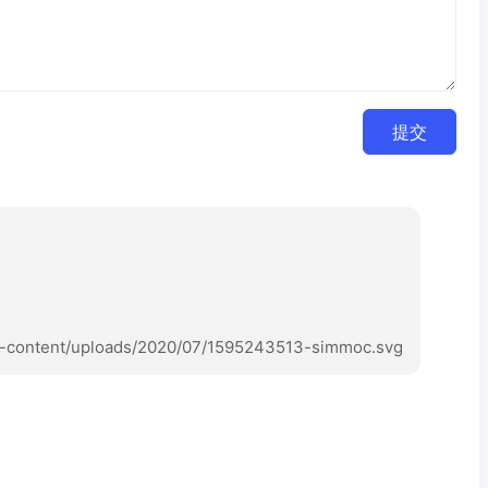
提交
-content/uploads/2020/07/1595243513-simmoc.svg