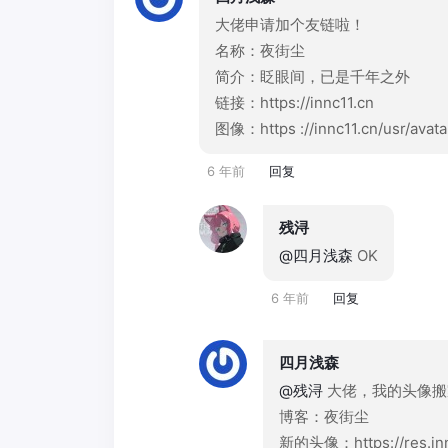
大佬申请加个友链啦！
名称：夜街尘
简介：眨眼间，已是千年之外
链接：https://innc11.cn
图像：https ://innc11.cn/usr/avata
6 年前
回复
残浔
@四月浅森
OK
6 年前
回复
四月浅森
@残浔
大佬，我的头像搬
博客：夜街尘
新的头像：https://res.innc