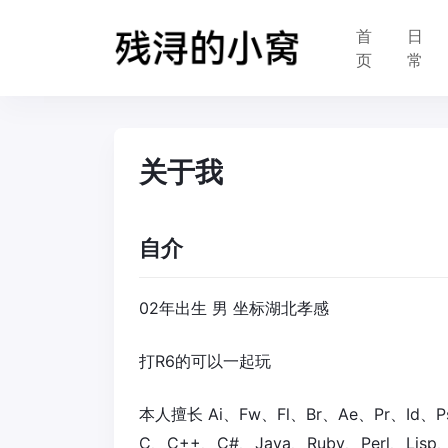
首
日
页
常
关于我
自介
02年出生 男 坐标湖北孝感
打R6的可以一起玩
本人擅长 Ai、Fw、Fl、Br、Ae、Pr、Id、P
C、C++、C#、Java、Ruby、Perl、Lisp、P