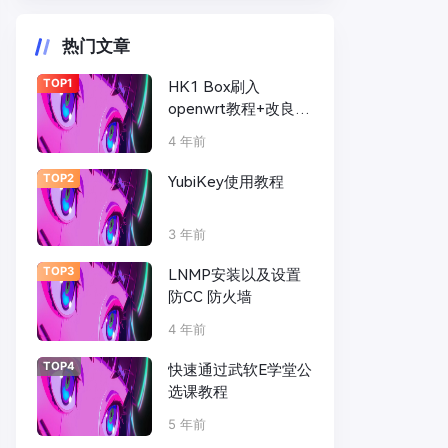
热门文章
TOP1
HK1 Box刷入
openwrt教程+改良散
热|性能远超N1盒子
4 年前
TOP2
YubiKey使用教程
3 年前
TOP3
LNMP安装以及设置
防CC 防火墙
4 年前
TOP4
快速通过武软E学堂公
选课教程
5 年前