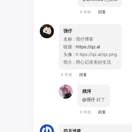
6 年前
回复
强仔
名称 : 强仔博客
链接 :
https://qz.al
头像 : h ttps://qz.al/qz.png
简介 : 用心记录美好生活
6 年前
回复
残浔
@强仔
好了
6 年前
回复
四月浅森