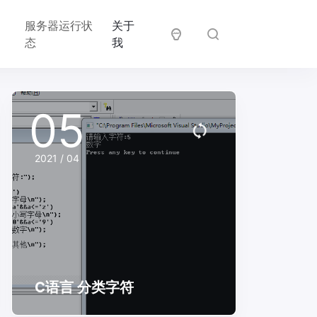
邻
服务器运行状
关于
居
态
我
05
2021 / 04
C语言 分类字符