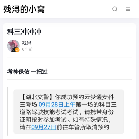
科三冲冲冲
残浔
6 年前
考神保佑 一把过