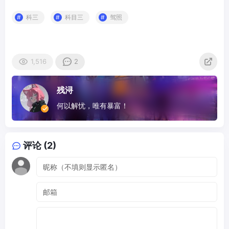
科三
科目三
驾照
1,516
2
残浔
何以解忧，唯有暴富！
评论 (2)