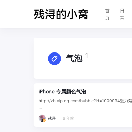
首
日
页
常
1
气泡
iPhone 专属颜色气泡
http://zb.vip.qq.com/bubble?id=1000034魅力紫 
...
残浔
6 年前