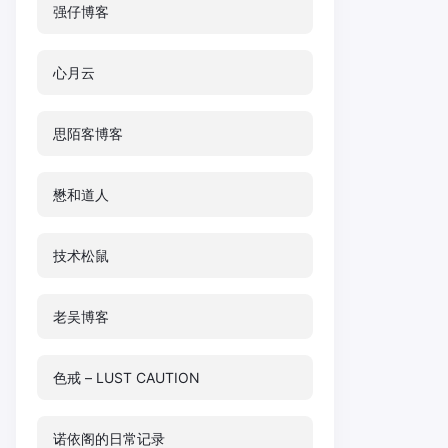
强仔博客
心月云
思陌客博客
懋和道人
技术松鼠
老吴博客
色戒 – LUST CAUTION
诺依阁的日常记录