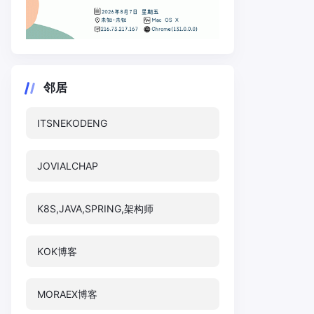
邻居
ITSNEKODENG
JOVIALCHAP
K8S,JAVA,SPRING,架构师
KOK博客
MORAEX博客