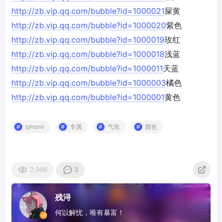
http://zb.vip.qq.com/bubble?id=1000021
屎黄
http://zb.vip.qq.com/bubble?id=1000020
紫色
http://zb.vip.qq.com/bubble?id=1000019
玫红
http://zb.vip.qq.com/bubble?id=1000018
浅蓝
http://zb.vip.qq.com/bubble?id=1000011
天蓝
http://zb.vip.qq.com/bubble?id=1000003
橘色
http://zb.vip.qq.com/bubble?id=1000001
黄色
Iphone
专属
气泡
颜色
2,996
3
残浔
何以解忧，唯有暴富！