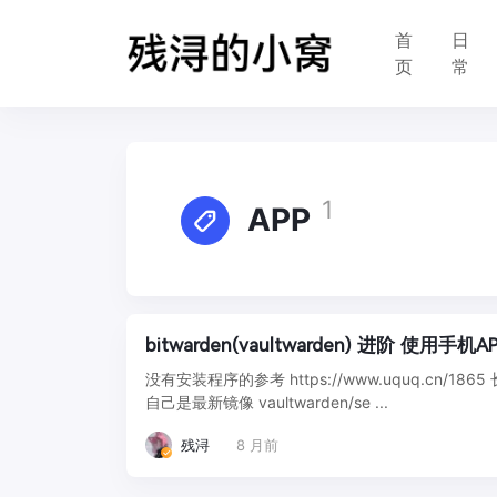
首
日
页
常
1
APP
没有安装程序的参考 https://www.uquq.c
自己是最新镜像 vaultwarden/se ...
残浔
8 月前