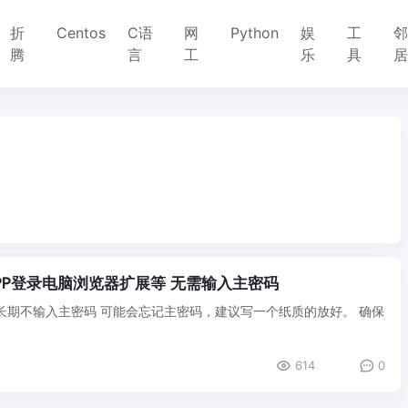
折
Centos
C语
网
Python
娱
工
腾
言
工
乐
具
bitwarden(vaultwarden) 进阶 使用手机APP登录电脑浏览器扩展等 无需输入主密码
n/1865 长期不输入主密码 可能会忘记主密码，建议写一个纸质的放好。 确保
614
0