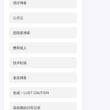
强仔博客
心月云
思陌客博客
懋和道人
技术松鼠
老吴博客
色戒 – LUST CAUTION
诺依阁的日常记录