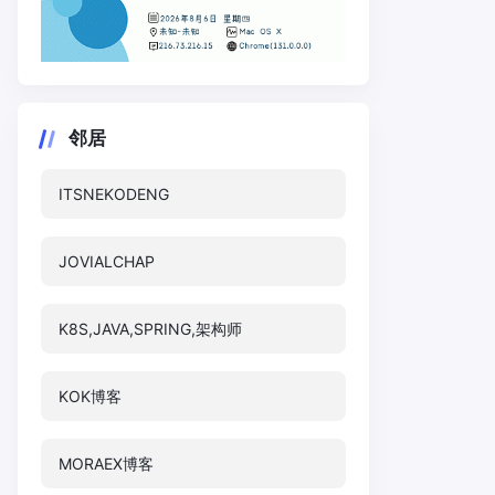
邻居
ITSNEKODENG
JOVIALCHAP
K8S,JAVA,SPRING,架构师
KOK博客
MORAEX博客