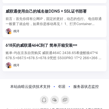
威联通使用自己的域名做DDNS + SSL证书部署
前言：首先你得有公网IP，固定的更好，动态的也行。 电信联通
一般要了就会给，如果你是移动再见！ 1、打开Container
Station 搜索jeessy/ddns-go 并安装 ...
残浔
618买的威联通464C到了 简单开箱安装==
账单-均在京东自营购买 威联通464C 2438.65希捷酷狼4T*4
678.5+667.5+678.5+678.9梵想 S500PRO 1T*2 266+266 全
家福 ...
残浔
本站由暗云提供技术支持
邻居
服务器状态监控