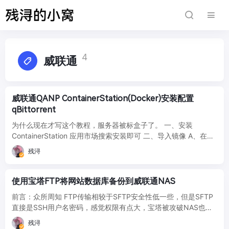
4
威联通
威联通QANP ContainerStation(Docker)安装配置
qBittorrent
为什么现在才写这个教程，服务器被标盒子了。 一、安装
ContainerStation 应用市场搜索安装即可 二、导入镜像 A、在线
拉取 linu ...
残浔
使用宝塔FTP将网站数据库备份到威联通NAS
前言：众所周知 FTP传输相较于SFTP安全性低一些，但是SFTP
直接是SSH用户名密码，感觉权限有点大，宝塔被攻破NAS也会
跟着遭殃就放弃使用SFTP了。然后虽然FTP可以加个SSL，但是
残浔
宝塔那个 ...