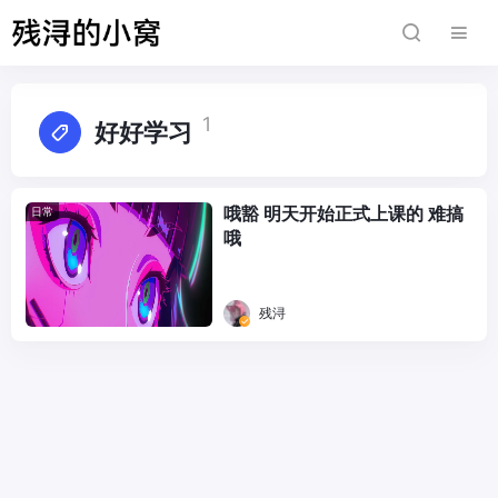
1
好好学习
哦豁 明天开始正式上课的 难搞
日常
哦
残浔