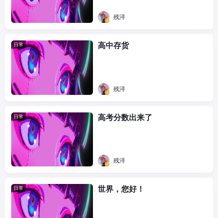
残浔
高中存货
日常
残浔
高考分数出来了
日常
残浔
世界，您好！
日常