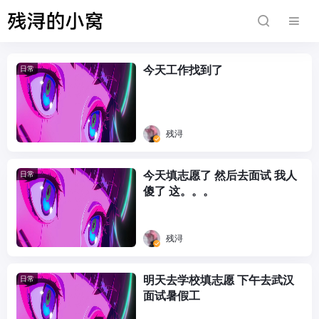
今天工作找到了
日常
残浔
今天填志愿了 然后去面试 我人
日常
傻了 这。。。
残浔
明天去学校填志愿 下午去武汉
日常
面试暑假工