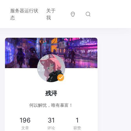
邻
服务器运行状
关于
居
态
我
残浔
何以解忧，唯有暴富！
196
31
1
文章
评论
获赞