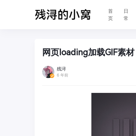
首
日
页
常
网页loading加载GIF素材
残浔
6 年前