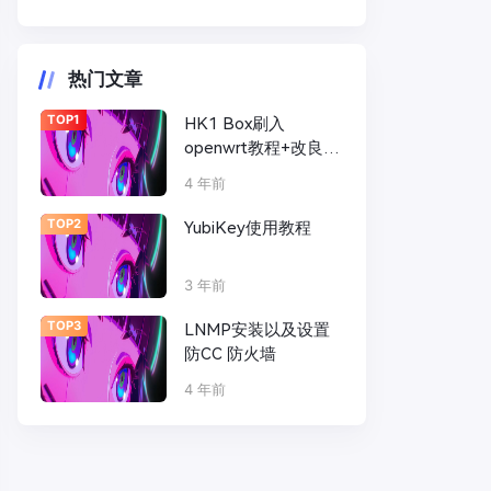
热门文章
TOP1
HK1 Box刷入
openwrt教程+改良散
热|性能远超N1盒子
4 年前
TOP2
YubiKey使用教程
3 年前
TOP3
LNMP安装以及设置
防CC 防火墙
4 年前