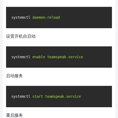
systemctl
daemon-reload
设置开机自启动
systemctl
enable teamspeak.service
启动服务
systemctl
start teamspeak.service
重启服务