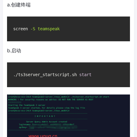
a.创建终端
screen
-S teamspeak
b.启动
./ts3server_startscript.sh 
start