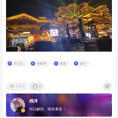
天门山
张家界
旅游
旅行
1,403
0
残浔
何以解忧，唯有暴富！