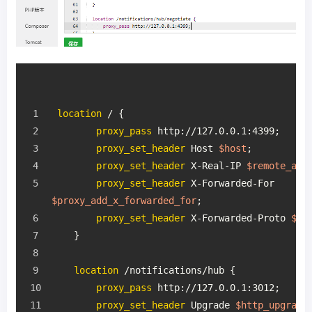
location
 / {
proxy_pass
 http://127.0.0.1:4399;
proxy_set_header
 Host 
$host
;
proxy_set_header
 X-Real-IP 
$remote_add
proxy_set_header
 X-Forwarded-For 
$proxy_add_x_forwarded_for
;
proxy_set_header
 X-Forwarded-Proto 
$sc
    }
location
 /notifications/hub {
proxy_pass
 http://127.0.0.1:3012;
proxy_set_header
 Upgrade 
$http_upgrade