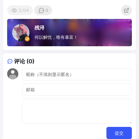
3,134
0
残浔
何以解忧，唯有暴富！
评论 (0)
提交